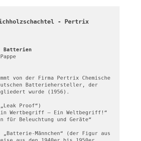
ichholzschachtel - Pertrix
x Batterien
 Pappe
mmt von der Firma Pertrix Chemische 
utschen Batteriehersteller, der 
egliedert wurde (1956).
(„Leak Proof“)
Ein Wertbegriff – Ein Weltbegriff!“
en für Beleuchtung und Geräte“
 „Batterie-Männchen“ (der Figur aus 
eise aus den 1940er bis 1950er 