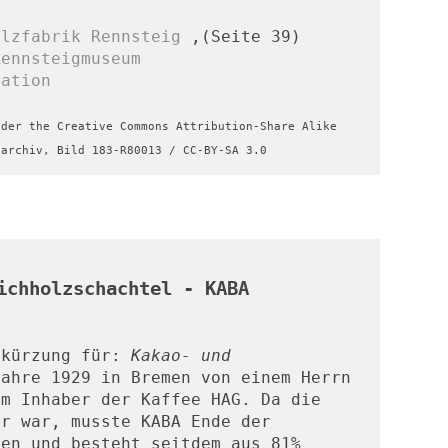
olzfabrik Rennsteig
 ,(Seite 39)
Rennsteigmuseum
sation
der the Creative Commons Attribution-Share Alike 
sarchiv, Bild 183-R80013 / CC-BY-SA 3.0
ichholzschachtel - KABA
bkürzung für: 
Kakao- und 
ahre 1929 in Bremen von einem Herrn 
m Inhaber der Kaffee HAG. Da die 
r war, musste KABA Ende der 
en und besteht seitdem aus 81% 